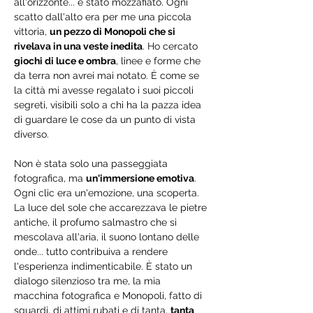
all'orizzonte... è stato mozzafiato. Ogni 
scatto dall'alto era per me una piccola 
vittoria, 
un pezzo di Monopoli che si 
rivelava in una veste inedita
. Ho cercato 
giochi di luce e ombra
, linee e forme che 
da terra non avrei mai notato. È come se 
la città mi avesse regalato i suoi piccoli 
segreti, visibili solo a chi ha la pazza idea 
di guardare le cose da un punto di vista 
diverso.
Non è stata solo una passeggiata 
fotografica, ma 
un'immersione emotiva
. 
Ogni clic era un'emozione, una scoperta. 
La luce del sole che accarezzava le pietre 
antiche, il profumo salmastro che si 
mescolava all'aria, il suono lontano delle 
onde... tutto contribuiva a rendere 
l'esperienza indimenticabile. È stato un 
dialogo silenzioso tra me, la mia 
macchina fotografica e Monopoli, fatto di 
sguardi, di attimi rubati e di tanta, 
tanta 